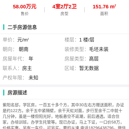
58.00万元
4
室
2
厅
2
卫
151.76 m
2
售价
房型
面积
二手房源信息
单价：
元/m
楼层：
1 楼/层
2
朝向：
朝南
装修类型：
毛坯未装
房屋年代：
年
房屋类型：
高层
联系人：
房主
区域：
暂无数据
产权年限：
未知
房源描述
紫阳名邸，学区房，一百五十多个方，其中30左右方赠送面积，办证
是约122方。余干五中紧隔壁，余干天虹对面，步行至余干二中就十
几分钟，虽是一楼但阳光好，地板悬空不返潮，前后通透。适合住
家，办培训班，办学生托管等。现已办证，马上下证，一口价58万，
价格实惠。另有一车位，可另买。要的从速,电话18296438796，微信