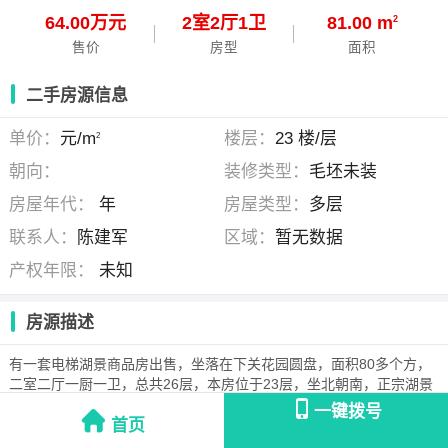
64.00万元
2
室
2
厅
1
卫
81.00 m
2
售价
房型
面积
二手房源信息
单价：
元/m
楼层：
23 楼/层
2
朝向：
装修类型：
毛坯未装
房屋年代：
年
房屋类型：
多层
联系人：
陈建军
区域：
暂无数据
产权年限：
未知
房源描述
有一套电梯湖景商品房出售，坐落在下关花园圆盘，面积80多个方，
二室二厅一厨一卫，总共26层，本房位于23层，坐北朝南，正宗湖景
房，又是学区房，靠名校六中，二小，三小，售价64万，联系电话
一键拨号
首页
13086123975