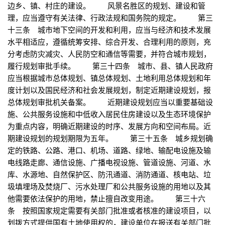
边乡、镇、村庄的建设。 风景名胜区的规划、建设和管
理，应当遵守有关法律、行政法规和国务院的规定。 第三
十三条 城市地下空间的开发和利用，应当与经济和技术发展
水平相适应，遵循统筹安排、综合开发、合理利用的原则，充
分考虑防灾减灾、人民防空和通信等需要，并符合城市规划，
履行规划审批手续。 第三十四条 城市、县、镇人民政府
应当根据城市总体规划、镇总体规划、土地利用总体规划和年
度计划以及国民经济和社会发展规划，制定近期建设规划，报
总体规划审批机关备案。 近期建设规划应当以重要基础设
施、公共服务设施和中低收入居民住房建设以及生态环境保护
为重点内容，明确近期建设的时序、发展方向和空间布局。近
期建设规划的规划期限为五年。 第三十五条 城乡规划确
定的铁路、公路、港口、机场、道路、绿地、输配电设施及输
电线路走廊、通信设施、广播电视设施、管道设施、河道、水
库、水源地、自然保护区、防汛通道、消防通道、核电站、垃
圾填埋场及焚烧厂、污水处理厂和公共服务设施的用地以及其
他需要依法保护的用地，禁止擅自改变用途。 第三十六
条 按照国家规定需要有关部门批准或者核准的建设项目，以
划拨方式提供国有土地使用权的，建设单位在报送有关部门批