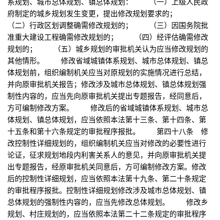
系规划、城市总体规划、镇总体规划： （一）上级人民政
府制定的城乡规划发生变更，提出修改规划要求的；
（二）行政区划调整确需修改规划的； （三）因国务院批
准重大建设工程确需修改规划的； （四）经评估确需修改
规划的； （五）城乡规划的审批机关认为应当修改规划的
其他情形。 修改省域城镇体系规划、城市总体规划、镇总
体规划前，组织编制机关应当对原规划的实施情况进行总结，
并向原审批机关报告；修改涉及城市总体规划、镇总体规划强
制性内容的，应当先向原审批机关提出专题报告，经同意后，
方可编制修改方案。 修改后的省域城镇体系规划、城市总
体规划、镇总体规划，应当依照本法第十三条、第十四条、第
十五条和第十六条规定的审批程序报批。 第四十八条 修
改控制性详细规划的，组织编制机关应当对修改的必要性进行
论证，征求规划地段内利害关系人的意见，并向原审批机关提
出专题报告，经原审批机关同意后，方可编制修改方案。修改
后的控制性详细规划，应当依照本法第十九条、第二十条规定
的审批程序报批。控制性详细规划修改涉及城市总体规划、镇
总体规划的强制性内容的，应当先修改总体规划。 修改乡
规划、村庄规划的，应当依照本法第二十二条规定的审批程序