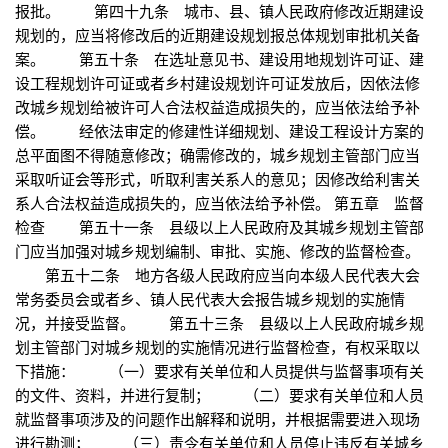
报批。 第四十九条 城市、县、镇人民政府修改近期建设
规划的，应当将修改后的近期建设规划报总体规划审批机关备
案。 第五十条 在选址意见书、建设用地规划许可证、建
设工程规划许可证或者乡村建设规划许可证发放后，因依法修
改城乡规划给被许可人合法权益造成损失的，应当依法给予补
偿。 经依法审定的修建性详细规划、建设工程设计方案的
总平面图不得随意修改；确需修改的，城乡规划主管部门应当
采取听证会等形式，听取利害关系人的意见；因修改给利害关
系人合法权益造成损失的，应当依法给予补偿。 第五章 监督
检查 第五十一条 县级以上人民政府及其城乡规划主管部
门应当加强对城乡规划编制、审批、实施、修改的监督检查。
第五十二条 地方各级人民政府应当向本级人民代表大会
常务委员会或者乡、镇人民代表大会报告城乡规划的实施情
况，并接受监督。 第五十三条 县级以上人民政府城乡规
划主管部门对城乡规划的实施情况进行监督检查，有权采取以
下措施： （一）要求有关单位和人员提供与监督事项有关
的文件、资料，并进行复制； （二）要求有关单位和人员
就监督事项涉及的问题作出解释和说明，并根据需要进入现场
进行勘测； （三）责令有关单位和人员停止违反有关城乡