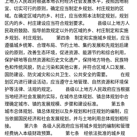
上地方人民政府根据本地农村经济社会发展水平，按照因地制
宜、切实可行的原则，确定应当制定乡规划、村庄规划的区
域。在确定区域内的乡、村庄，应当依照本法制定规划，规划
区内的乡、村庄建设应当符合规划要求。 县级以上地方人
民政府鼓励、指导前款规定以外的区域的乡、村庄制定和实施
乡规划、村庄规划。 第四条 制定和实施城乡规划，应当
遵循城乡统筹、合理布局、节约土地、集约发展和先规划后建
设的原则，改善生态环境，促进资源、能源节约和综合利用，
保护耕地等自然资源和历史文化遗产，保持地方特色、民族特
色和传统风貌，防止污染和其他公害，并符合区域人口发展、
国防建设、防灾减灾和公共卫生、公共安全的需要。 在规
划区内进行建设活动，应当遵守土地管理、自然资源和环境保
护等法律、法规的规定。 县级以上地方人民政府应当根据
当地经济社会发展的实际，在城市总体规划、镇总体规划中合
理确定城市、镇的发展规模、步骤和建设标准。 第五条
城市总体规划、镇总体规划以及乡规划和村庄规划的编制，应
当依据国民经济和社会发展规划，并与土地利用总体规划相衔
接。 第六条 各级人民政府应当将城乡规划的编制和管理
经费纳入本级财政预算。 第七条 经依法批准的城乡规