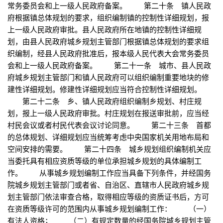
常务委员会和上一级人民政府备案。 第二十条 镇人民政
府根据镇总体规划的要求，组织编制镇的控制性详细规划，报
上一级人民政府审批。县人民政府所在地镇的控制性详细规
划，由县人民政府城乡规划主管部门根据镇总体规划的要求组
织编制，经县人民政府批准后，报本级人民代表大会常务委员
会和上一级人民政府备案。 第二十一条 城市、县人民政
府城乡规划主管部门和镇人民政府可以组织编制重要地块的修
建性详细规划。修建性详细规划应当符合控制性详细规划。
第二十二条 乡、镇人民政府组织编制乡规划、村庄规
划，报上一级人民政府审批。村庄规划在报送审批前，应当经
村民会议或者村民代表会议讨论同意。 第二十三条 首都
的总体规划、详细规划应当统筹考虑中央国家机关用地布局和
空间安排的需要。 第二十四条 城乡规划组织编制机关应
当委托具有相应资质等级的单位承担城乡规划的具体编制工
作。 从事城乡规划编制工作应当具备下列条件，并经国务
院城乡规划主管部门或者省、自治区、直辖市人民政府城乡规
划主管部门依法审查合格，取得相应等级的资质证书后，方可
在资质等级许可的范围内从事城乡规划编制工作： （一）
有法人资格； （二）有规定数量的经国务院城乡规划主管