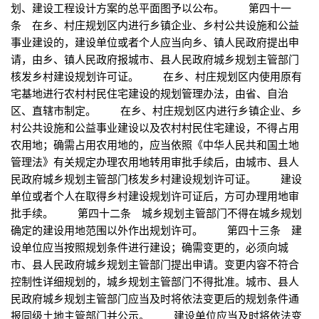
划、建设工程设计方案的总平面图予以公布。 第四十一
条 在乡、村庄规划区内进行乡镇企业、乡村公共设施和公益
事业建设的，建设单位或者个人应当向乡、镇人民政府提出申
请，由乡、镇人民政府报城市、县人民政府城乡规划主管部门
核发乡村建设规划许可证。 在乡、村庄规划区内使用原有
宅基地进行农村村民住宅建设的规划管理办法，由省、自治
区、直辖市制定。 在乡、村庄规划区内进行乡镇企业、乡
村公共设施和公益事业建设以及农村村民住宅建设，不得占用
农用地；确需占用农用地的，应当依照《中华人民共和国土地
管理法》有关规定办理农用地转用审批手续后，由城市、县人
民政府城乡规划主管部门核发乡村建设规划许可证。 建设
单位或者个人在取得乡村建设规划许可证后，方可办理用地审
批手续。 第四十二条 城乡规划主管部门不得在城乡规划
确定的建设用地范围以外作出规划许可。 第四十三条 建
设单位应当按照规划条件进行建设；确需变更的，必须向城
市、县人民政府城乡规划主管部门提出申请。变更内容不符合
控制性详细规划的，城乡规划主管部门不得批准。城市、县人
民政府城乡规划主管部门应当及时将依法变更后的规划条件通
报同级土地主管部门并公示。 建设单位应当及时将依法变