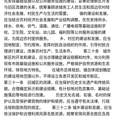
先安排基础设施以及公共服务设施的建设，妥善处理新区开发
与旧区改建的关系，统筹兼顾进城务工人员生活和周边农村经
济社会发展、村民生产与生活的需要。 镇的建设和发展，
应当结合农村经济社会发展和产业结构调整，优先安排供水、
排水、供电、供气、道路、通信、广播电视等基础设施和学
校、卫生院、文化站、幼儿园、福利院等公共服务设施的建
设，为周边农村提供服务。 乡、村庄的建设和发展，应当
因地制宜、节约用地，发挥村民自治组织的作用，引导村民合
理进行建设，改善农村生产、生活条件。 第三十条 城市
新区的开发和建设，应当合理确定建设规模和时序，充分利用
现有市政基础设施和公共服务设施，严格保护自然资源和生态
环境，体现地方特色。 在城市总体规划、镇总体规划确定
的建设用地范围以外，不得设立各类开发区和城市新区。
第三十一条 旧城区的改建，应当保护历史文化遗产和传统风
貌，合理确定拆迁和建设规模，有计划地对危房集中、基础设
施落后等地段进行改建。 历史文化名城、名镇、名村的保
护以及受保护建筑物的维护和使用，应当遵守有关法律、行政
法规和国务院的规定。 第三十二条 城乡建设和发展，应当
依法保护和合理利用风景名胜资源，统筹安排风景名胜区及周