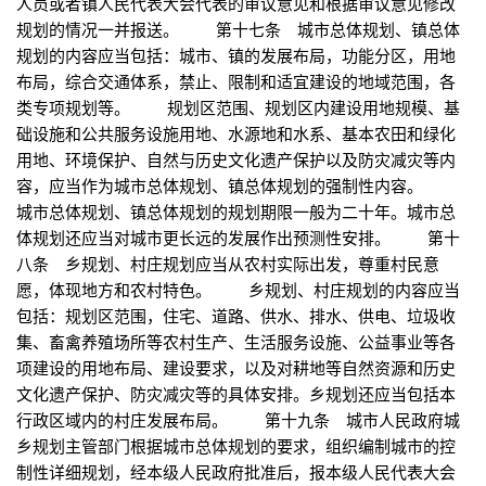
人员或者镇人民代表大会代表的审议意见和根据审议意见修改
规划的情况一并报送。 第十七条 城市总体规划、镇总体
规划的内容应当包括：城市、镇的发展布局，功能分区，用地
布局，综合交通体系，禁止、限制和适宜建设的地域范围，各
类专项规划等。 规划区范围、规划区内建设用地规模、基
础设施和公共服务设施用地、水源地和水系、基本农田和绿化
用地、环境保护、自然与历史文化遗产保护以及防灾减灾等内
容，应当作为城市总体规划、镇总体规划的强制性内容。
城市总体规划、镇总体规划的规划期限一般为二十年。城市总
体规划还应当对城市更长远的发展作出预测性安排。 第十
八条 乡规划、村庄规划应当从农村实际出发，尊重村民意
愿，体现地方和农村特色。 乡规划、村庄规划的内容应当
包括：规划区范围，住宅、道路、供水、排水、供电、垃圾收
集、畜禽养殖场所等农村生产、生活服务设施、公益事业等各
项建设的用地布局、建设要求，以及对耕地等自然资源和历史
文化遗产保护、防灾减灾等的具体安排。乡规划还应当包括本
行政区域内的村庄发展布局。 第十九条 城市人民政府城
乡规划主管部门根据城市总体规划的要求，组织编制城市的控
制性详细规划，经本级人民政府批准后，报本级人民代表大会