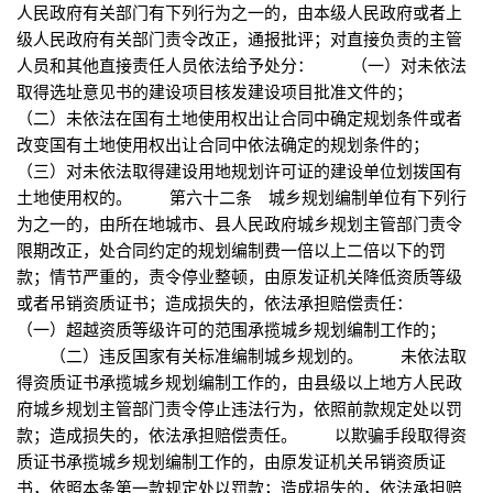
人民政府有关部门有下列行为之一的，由本级人民政府或者上
级人民政府有关部门责令改正，通报批评；对直接负责的主管
人员和其他直接责任人员依法给予处分： （一）对未依法
取得选址意见书的建设项目核发建设项目批准文件的；
（二）未依法在国有土地使用权出让合同中确定规划条件或者
改变国有土地使用权出让合同中依法确定的规划条件的；
（三）对未依法取得建设用地规划许可证的建设单位划拨国有
土地使用权的。 第六十二条 城乡规划编制单位有下列行
为之一的，由所在地城市、县人民政府城乡规划主管部门责令
限期改正，处合同约定的规划编制费一倍以上二倍以下的罚
款；情节严重的，责令停业整顿，由原发证机关降低资质等级
或者吊销资质证书；造成损失的，依法承担赔偿责任：
（一）超越资质等级许可的范围承揽城乡规划编制工作的；
（二）违反国家有关标准编制城乡规划的。 未依法取
得资质证书承揽城乡规划编制工作的，由县级以上地方人民政
府城乡规划主管部门责令停止违法行为，依照前款规定处以罚
款；造成损失的，依法承担赔偿责任。 以欺骗手段取得资
质证书承揽城乡规划编制工作的，由原发证机关吊销资质证
书，依照本条第一款规定处以罚款；造成损失的，依法承担赔